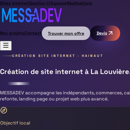
Sites internet
Gestion IT
Agence
Réalisations
Nos projets
Contact
Trouver mon offre
Devis
CRÉATION SITE INTERNET ·
HAINAUT
Création de site internet à
La Louvière
MESSADEV accompagne les indépendants, commerces, cabi
refonte, landing page ou projet web plus avancé.
Objectif local