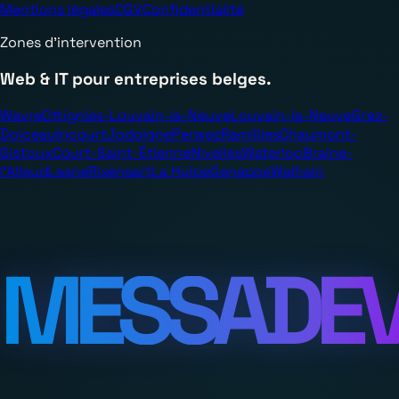
Mentions légales
CGV
Confidentialité
Zones d’intervention
Web & IT pour entreprises belges.
Wavre
Ottignies-Louvain-la-Neuve
Louvain-la-Neuve
Grez-
Doiceau
Incourt
Jodoigne
Perwez
Ramillies
Chaumont-
Gistoux
Court-Saint-Étienne
Nivelles
Waterloo
Braine-
l’Alleud
Lasne
Rixensart
La Hulpe
Genappe
Walhain
MESSADE