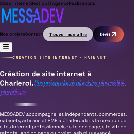
Sites internet
Gestion IT
Agence
Réalisations
Nos projets
Contact
Trouver mon offre
Devis
CRÉATION SITE INTERNET ·
HAINAUT
Création de site internet à
Charleroi
.
Une présence locale plus claire, plus crédible,
plus efficace.
MESSADEV accompagne les indépendants, commerces,
cabinets, artisans et PME à
Charleroi
dans la création de
sites internet professionnels : site one page, site vitrine,
refonte, landing page ou projet web plus avancé.