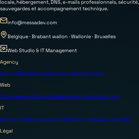
locale, hébergement, DNS, e-mails professionnels, sécurité,
sauvegardes et accompagnement technique.
info@messadev.com
Belgique · Brabant wallon · Wallonie · Bruxelles
Web Studio & IT Management
Agency
Agence
Réalisations
Nos projets
Blog
Terminal
Web
Sites internet
Simulateur
Demande de devis
Contact
IT
Gestion IT
Hébergement web
DNS & e-mails
Sauvegardes
Légal