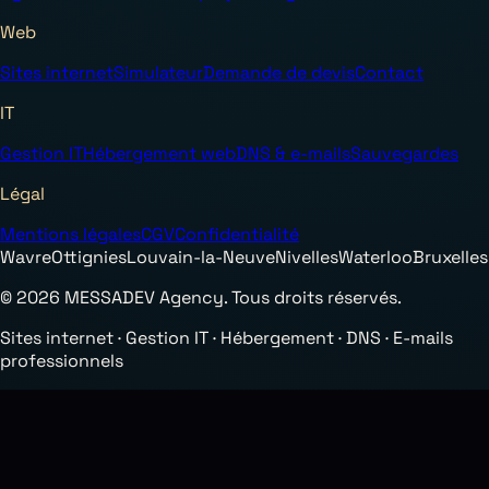
Web
Sites internet
Simulateur
Demande de devis
Contact
IT
Gestion IT
Hébergement web
DNS & e-mails
Sauvegardes
Légal
Mentions légales
CGV
Confidentialité
Wavre
Ottignies
Louvain-la-Neuve
Nivelles
Waterloo
Bruxelles
© 2026 MESSADEV Agency. Tous droits réservés.
Sites internet · Gestion IT · Hébergement · DNS · E-mails
professionnels