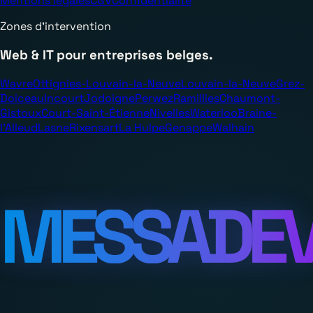
Mentions légales
CGV
Confidentialité
Zones d’intervention
Web & IT pour entreprises belges.
Wavre
Ottignies-Louvain-la-Neuve
Louvain-la-Neuve
Grez-
Doiceau
Incourt
Jodoigne
Perwez
Ramillies
Chaumont-
Gistoux
Court-Saint-Étienne
Nivelles
Waterloo
Braine-
l’Alleud
Lasne
Rixensart
La Hulpe
Genappe
Walhain
MESSADE