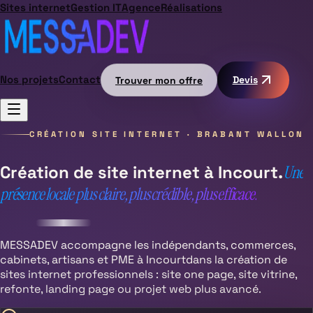
Sites internet
Gestion IT
Agence
Réalisations
Nos projets
Contact
Trouver mon offre
Devis
CRÉATION SITE INTERNET ·
BRABANT WALLON
Création de site internet à
Incourt
.
Une
présence locale plus claire, plus crédible, plus efficace.
MESSADEV accompagne les indépendants, commerces,
cabinets, artisans et PME à
Incourt
dans la création de
sites internet professionnels : site one page, site vitrine,
refonte, landing page ou projet web plus avancé.