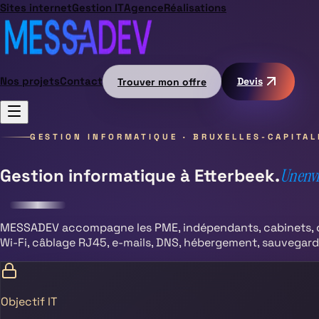
Sites internet
Gestion IT
Agence
Réalisations
Nos projets
Contact
Trouver mon offre
Devis
GESTION INFORMATIQUE ·
BRUXELLES-CAPITAL
Gestion informatique à
Etterbeek
.
Un envir
MESSADEV accompagne les PME, indépendants, cabinets, c
Wi-Fi, câblage RJ45, e-mails, DNS, hébergement, sauvegarde
Objectif IT