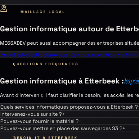
MAILLAGE LOCAL
Gestion informatique autour de
Etter
MESSADEV peut aussi accompagner des entreprises située
Bruxelles
Ixelles
Uccle
Woluwe-Saint-Lambert
Woluwe-Saint-
QUESTIONS FRÉQUENTES
Gestion informatique à
Etterbeek
:
les poi
Avant d’intervenir, il faut clarifier le besoin, les accès, le
Quels services informatiques proposez-vous à Etterbeek ?
Intervenez-vous sur site ?
+
Pouvez-vous fournir le matériel ?
+
Pouvez-vous mettre en place des sauvegardes S3 ?
+
BESOIN IT À
ETTERBEEK