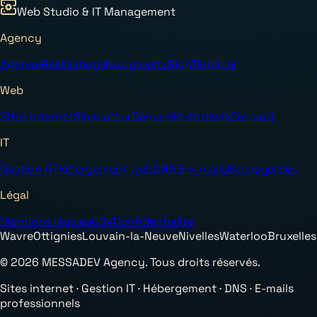
Web Studio & IT Management
Agency
Agence
Réalisations
Nos projets
Blog
Terminal
Web
Sites internet
Simulateur
Demande de devis
Contact
IT
Gestion IT
Hébergement web
DNS & e-mails
Sauvegardes
Légal
Mentions légales
CGV
Confidentialité
Wavre
Ottignies
Louvain-la-Neuve
Nivelles
Waterloo
Bruxelles
© 2026 MESSADEV Agency. Tous droits réservés.
Sites internet · Gestion IT · Hébergement · DNS · E-mails
professionnels