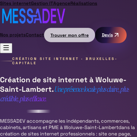
Sites internet
Gestion IT
Agence
Réalisations
Nos projets
Contact
Trouver mon offre
Devis
CRÉATION SITE INTERNET ·
BRUXELLES-
CAPITALE
Création de site internet à
Woluwe-
Saint-Lambert
.
Une présence locale plus claire, plus
crédible, plus efficace.
MESSADEV accompagne les indépendants, commerces,
cabinets, artisans et PME à
Woluwe-Saint-Lambert
dans la
création de sites internet professionnels : site one page,