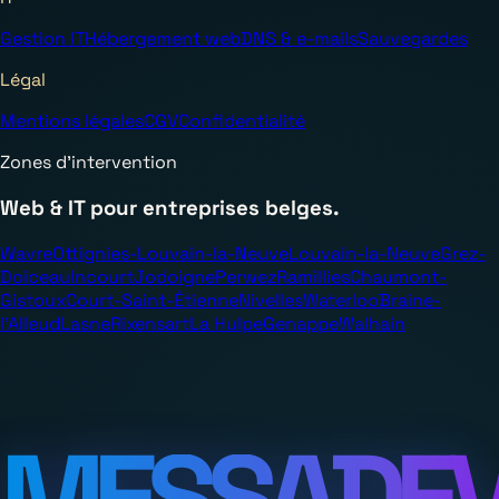
Gestion IT
Hébergement web
DNS & e-mails
Sauvegardes
Légal
Mentions légales
CGV
Confidentialité
Zones d’intervention
Web & IT pour entreprises belges.
Wavre
Ottignies-Louvain-la-Neuve
Louvain-la-Neuve
Grez-
Doiceau
Incourt
Jodoigne
Perwez
Ramillies
Chaumont-
Gistoux
Court-Saint-Étienne
Nivelles
Waterloo
Braine-
l’Alleud
Lasne
Rixensart
La Hulpe
Genappe
Walhain
MESSADE