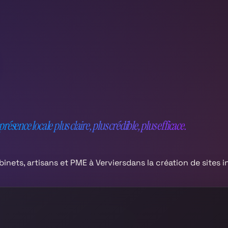
résence locale plus claire, plus crédible, plus efficace.
nets, artisans et PME à
Verviers
dans la création de sites i