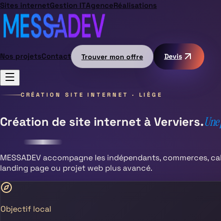
Sites internet
Gestion IT
Agence
Réalisations
Nos projets
Contact
Trouver mon offre
Devis
CRÉATION SITE INTERNET ·
LIÈGE
Création de site internet à
Verviers
.
Une p
MESSADEV accompagne les indépendants, commerces, cabi
landing page ou projet web plus avancé.
Objectif local